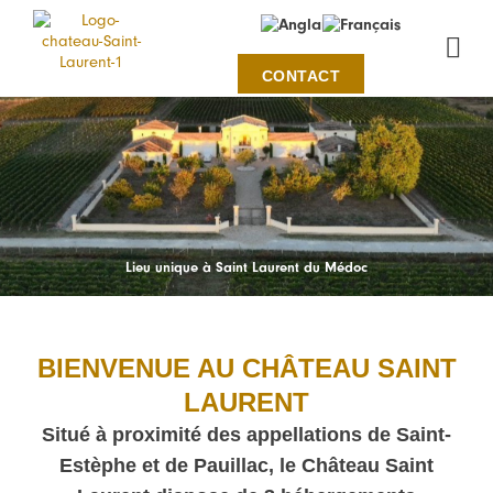
Panneau de gestion des cookies
CONTACT
QUI SOMMES-NOUS
Lieu unique à Saint Laurent du Médoc
BIENVENUE AU CHÂTEAU SAINT
LAURENT
Situé à proximité des appellations de Saint-
Estèphe et de Pauillac, le Château Saint